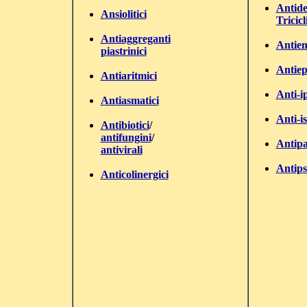
Antide
Ansiolitici
Tricicl
Antiaggreganti
Antiem
piastrinici
Antiepi
Antiaritmici
Anti-i
Antiasmatici
Anti-i
Antibiotici
/
antifungini
/
Antipa
antivirali
Antipsi
Anticolinergici