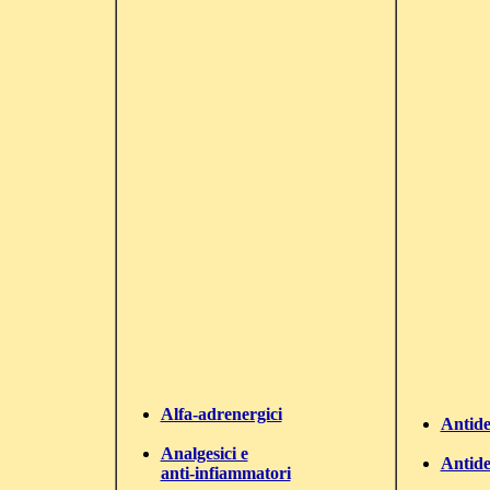
Alfa-adrenergici
Antide
Analgesici e
Antide
anti-infiammatori