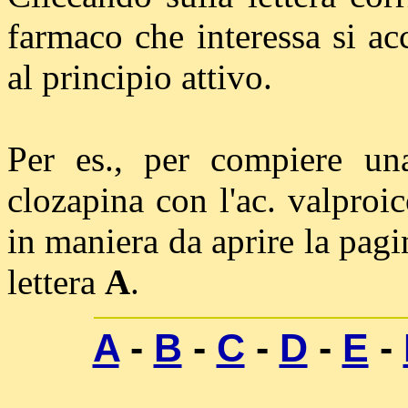
farmaco che interessa si ac
al principio attivo.
Per es., per compiere una 
clozapina con l'ac. valproic
in maniera da aprire la
pagi
lettera
A
.
A
-
B
-
C
-
D
-
E
-