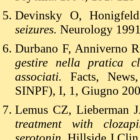
Devinsky O, Honigfel
seizures.
Neurology 1991;
Durbano F, Anniverno R
gestire nella pratica c
associati.
Facts, News, 
SINPF), I, 1, Giugno 200
Lemus CZ, Lieberman 
treatment with clozap
serotonin.
Hillside J Clin